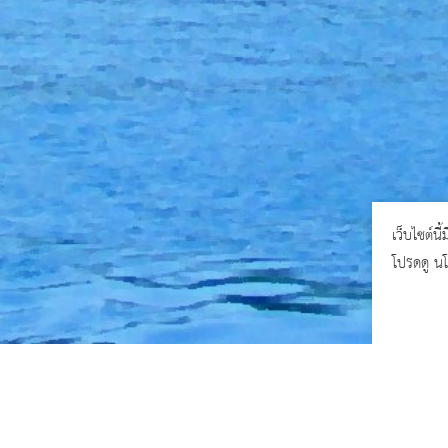
เว็บไซต์นี
โปรดดู น
^