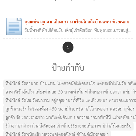
แพน ด้วยเหตุผลที่แม่คนนี้มีแต่ให้!!
คุณแม่พาลูกจากเมืองกรุง มาเรียนไกลถึงบ้านแพน ด้วยเหตุผล
ที่แม่คนนี้มีแต่ให้!!
วันนี้ทางที่พักได้ต้อนรับ เด็กผู้เข้าคัดเลือก ทีมฟุตบอลเยาวชนสู่
14 พ.ย. 2561
0
2,129
เพื่อฝัน รร สาคลี บ้านแพน ทั่วทุกสารทิศ ส่งลูกเข้ามาร่วม
โครงการ เก็บตัว
1
ป้ายกำกับ
ที่พักใกล้ วัดสามกอ บ้านแพน ไปตลาดนัดไม่เคยสนใจ แต่พอเข้าไปในวัด กลับเจอสิ
อาหารเช้าจัดเต็ม เพียงท่านละ 30 บาทเท่านั้น ทำไมคนมาพักบอกว่า แค่มากินข้า
ที่พักใกล้ วัดไชยวัฒนาราม อยู่อยุธยามาทั้งชีวิต แต่เพิ่งเคยมา ตามรอยแม่ก
ลูกค้าคนจริง โทรจองห้อง 450 บอกมีด้วยหรอ กลัวโดนหลอก พอขอมาดูห้อง ลูกค้
ลูกค้า ขับรถกระบะช่าง มากันเต็มคันรถ บอกว่าอยากมาพักที่นี่ แต่พอพักผ่าน
รีวิวจากลูกค้ามาไกลถึงระยอง เข้าพักบรรยายซะเห็นภาพ มีกำลังใจเลยครับ
ที่พักใกล้ วัดพนัญเชิง หลวงพ่อโตองค์ใหญ่ คู่บ้านคู่เมืองอยุธยา