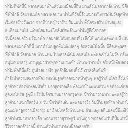
ทำไมที่พักที่นี่ หลายคนมาพักแล้วไม่เหมือนที่อื่น มาแล้วไม่อยากกลับบ้าน นี่คื
ที่พักใกล้ วัดบางนมโค หลวงพ่อปาน ทำไมที่วัดนี้จึงเหมาะกับการเป็นวัดสุดท้า
เริ่มก่อสร้างวันแรก จากที่ป่าหญ้ารกร้าง ริมแม่น้ำ ตั้งใจจะสร้างบ้านอยู่เอง
8 เดือนผ่านไป แต่พอโฮมสเตย์ใกล้เสร็จแล้วแต่ทำไมรู้สึกใจหาย!!
วันนี้ครอบครัว ฝรั่งมาพัก ก่อนกลับได้มอบของที่ระลึกให้ แถมโพสต์แบบนี้ เป็นป
หลายคนมาพักที่นี่ บอกทำไมปลูกต้นไม้แปลกๆ จัดสวนยังไงเนี่ย นี่คือเหตุผล!!
ที่พักใกล้ วัดสามกอ บ้านแพน ไปตลาดนัดไม่เคยสนใจ แต่พอเข้าไปในวัด กลับเจอส
อนุโมทนาสาธุ เอาบุญมาฝากทุกท่านยามเช้า ตักบาตรทางน้ำ ครั้งหนึ่งต้องลองสั
ทำไมพักที่นี่แล้ว อุ่นใจสบายใจ ลูกค้าลืมของทิ้งไว้ เราส่งคืนทันที!!
กำลังทำความสะอาดห้อง พอเห็นลูกค้าออกมาหน้าคุ้นๆ พอรู้ว่าเป็นใคร อึ้งไปทั้
ลูกค้าหาห้องพักตอนหัวค่ำ บอกลูกชายเสีย ต้องมาบ้านแพนด่วน ขอห้องแค่พอน
สุดเซอไพร์ส จู่ๆมี ฝรั่งปั่นจักรยานมาจากกรุงเทพ นึกว่ามาถามทาง แต่พอรู้
ลูกค้ามาเหมารีสอร์ท 8 วัน นึกว่าล้อเล่น แต่พอมาจริง วันนี้วันสุดท้าย ทำเอา
คุณแม่พาลูกจากเมืองกรุง มาเรียนไกลถึงบ้านแพน ด้วยเหตุผลที่แม่คนนี้มีแต่ให้
ลูกค้าโทรมาหากลางดึก บอกมาจากสุราษฎร์ มาไม่ถูก พอออกไปรับที่ปั้มเท่
รีวิวจากลูกค้ารายนี้ อ่านแล้วทำเอาหายเหนื่อยเลยครับ