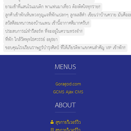
ยามเช้าที่แสนโรแมนติก พาแฟนมาเที่ยว ต้องติดใจทุกราย!!
ลูกค้าเข้าพักเห็นพวงกุญแจที่พักแปลกๆ ลูกผลสีดำ เขียนว่าบ้านควาย มันคืออ
สวัสดีลมหนาวของบ้านแพน เช้านี้อากาศดีมากครับ!!
ประสบการณ์ทำรีสอร์ท ที่จะอยู่ในความทรงจำ!!
ที่พัก ใกล้วัดพุทไธศวรรย์ อยุธยา
ขอบคุณโรงเรียนราษฏร์บำรุงศิลป์ ที่ให้เกียรติพาแขกคนสำคัญ VIP เข้าพัก!!
MENUS
Goragod.com
GCMS Ajax CMS
ABOUT
สุขกายริเวอร์วิว
สุขกายริเวอร์วิว