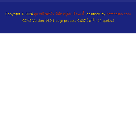
Copyright © 2024
สุขกายริเวอร์วิว ที่พัก อยุธยา ติดแม่น้ำ
designed by
Kotchasan.com
GCMS Version 14.0.1 page process
0.037
วินาที (
14
quries.)